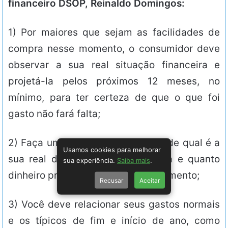
financeiro DSOP, Reinaldo Domingos:
1) Por maiores que sejam as facilidades de
compra nesse momento, o consumidor deve
observar a sua real situação financeira e
projetá-la pelos próximos 12 meses, no
mínimo, para ter certeza de que o que foi
gasto não fará falta;
2) Faça uma análise aprofundada de qual é a
Usamos cookies para melhorar
sua real disponibilidade financeira e quanto
sua experiência.
Saiba mais
.
dinheiro pretende gastar nesse momento;
Recusar
Aceitar
3) Você deve relacionar seus gastos normais
e os típicos de fim e início de ano, como