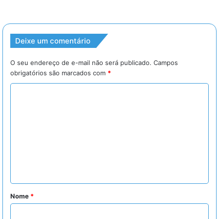
Deixe um comentário
O seu endereço de e-mail não será publicado.
Campos
obrigatórios são marcados com
*
C
o
m
e
n
t
á
r
Nome
*
i