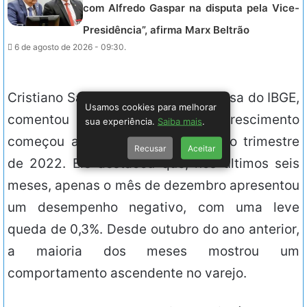
com Alfredo Gaspar na disputa pela Vice-
Presidência”, afirma Marx Beltrão
6 de agosto de 2026 - 09:30.
Cristiano Santos, gerente da pesquisa do IBGE,
Usamos cookies para melhorar
comentou que a tendência de crescimento
sua experiência.
Saiba mais
.
começou a se consolidar no último trimestre
Recusar
Aceitar
de 2022. Ele destacou que, nos últimos seis
meses, apenas o mês de dezembro apresentou
um desempenho negativo, com uma leve
queda de 0,3%. Desde outubro do ano anterior,
a maioria dos meses mostrou um
comportamento ascendente no varejo.