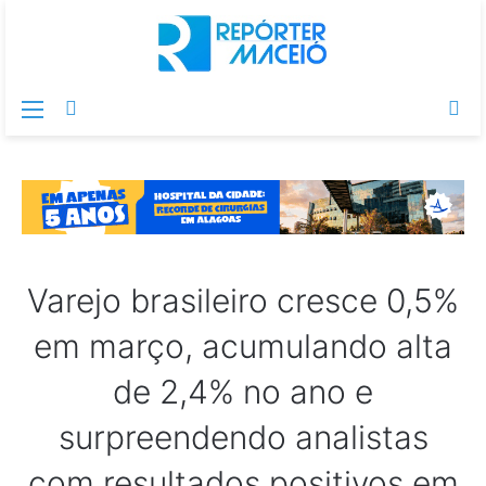
Menu
Switch
Pr
skin
po
Varejo brasileiro cresce 0,5%
em março, acumulando alta
de 2,4% no ano e
surpreendendo analistas
com resultados positivos em