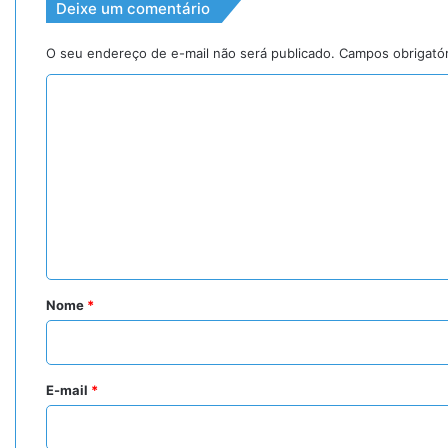
Deixe um comentário
O seu endereço de e-mail não será publicado.
Campos obrigató
C
o
m
e
n
t
á
r
Nome
*
i
o
*
E-mail
*