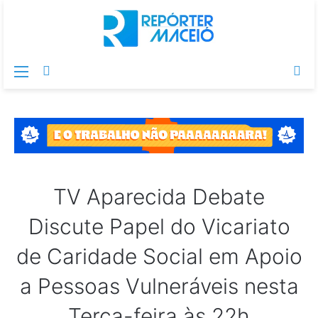
Menu
Switch
Pr
skin
po
TV Aparecida Debate
Discute Papel do Vicariato
de Caridade Social em Apoio
a Pessoas Vulneráveis nesta
Terça-feira às 22h