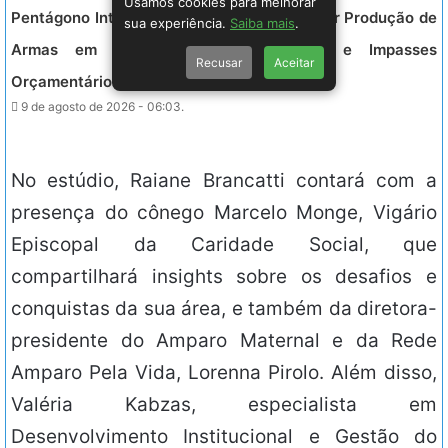
Usamos cookies para melhorar
Pentágono Intensifica Pressão para Acelerar Produção de
sua experiência.
Saiba mais
.
Armas em Meio à Escassez Crítica e Impasses
Recusar
Aceitar
Orçamentários com o Congresso dos EUA.
9 de agosto de 2026 - 06:03.
No estúdio, Raiane Brancatti contará com a
presença do cônego Marcelo Monge, Vigário
Episcopal da Caridade Social, que
compartilhará insights sobre os desafios e
conquistas da sua área, e também da diretora-
presidente do Amparo Maternal e da Rede
Amparo Pela Vida, Lorenna Pirolo. Além disso,
Valéria Kabzas, especialista em
Desenvolvimento Institucional e Gestão do