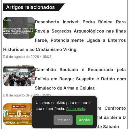
Artigos relacionados
Descoberta Incrível: Pedra Rúnica Rara
Revela Segredos Arqueológicos nas Ilhas
Faroé, Potencialmente Ligada a Enterros
Históricos e ao Cristianismo Viking.
8 de agosto de 2026 - 15:02.
Caminhão Roubado é Recuperado pela
Polícia em Bangu; Suspeito é Detido com
Simulacro de Arma e Celular.
8 de agosto de 2026 - 15:02.
Usamos cookies para melhorar
CSA Enfrenta Uberlândia em Confronto
sua experiência.
Saiba mais
.
Decisivo pelas Quartas de Final da Série D
Recusar
Aceitar
do Campeonato Brasileiro neste Sábado