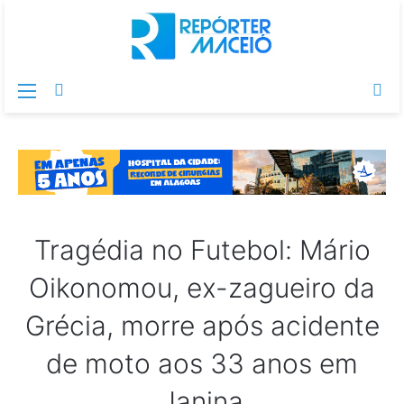
Menu
Switch
Pr
skin
po
Tragédia no Futebol: Mário
Oikonomou, ex-zagueiro da
Grécia, morre após acidente
de moto aos 33 anos em
Janina