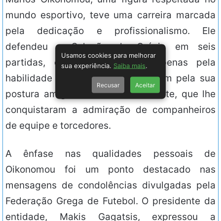
mundo esportivo, teve uma carreira marcada
pela dedicação e profissionalismo. Ele
defendeu a Seleção da Grécia em seis
Usamos cookies para melhorar
partidas, destacando-se não apenas pela
sua experiência.
Saiba mais
.
habilidade em campo, mas também pela sua
Recusar
Aceitar
postura amigável e sorriso cativante, que lhe
conquistaram a admiração de companheiros
de equipe e torcedores.
A ênfase nas qualidades pessoais de
Oikonomou foi um ponto destacado nas
mensagens de condolências divulgadas pela
Federação Grega de Futebol. O presidente da
entidade, Makis Gagatsis, expressou a