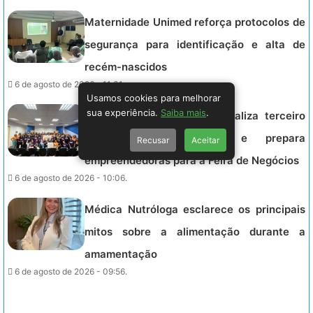
Maternidade Unimed reforça protocolos de
segurança para identificação e alta de
recém-nascidos
6 de agosto de 2026 - 11:31.
Usamos cookies para melhorar
sua experiência.
Saiba mais
.
Projeto Energia Feminina realiza terceiro
Encontro de Conexão e prepara
Recusar
Aceitar
empreendedoras para a Feira de Negócios
6 de agosto de 2026 - 10:06.
Médica Nutróloga esclarece os principais
mitos sobre a alimentação durante a
amamentação
6 de agosto de 2026 - 09:56.