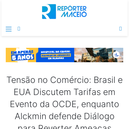
Menu
Switch
Pr
skin
po
Tensão no Comércio: Brasil e
EUA Discutem Tarifas em
Evento da OCDE, enquanto
Alckmin defende Diálogo
para Reverter Ameaças