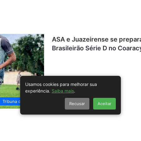
ASA e Juazeirense se prepar
Brasileirão Série D no Coara
Usamos cookies para melhorar sua
experiência.
Saiba mais
.
Tribuna do Sertão
Recusar
Aceitar