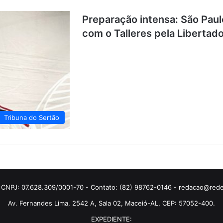
Preparação intensa: São Paulo
com o Talleres pela Libertado
Tribuna do Sertão
 CNPJ: 07.628.309/0001-70 - Contato: (82) 98762-0146 - redacao@rede
Av. Fernandes Lima, 2542 A, Sala 02, Maceió-AL, CEP: 57052-400.
EXPEDIENTE: