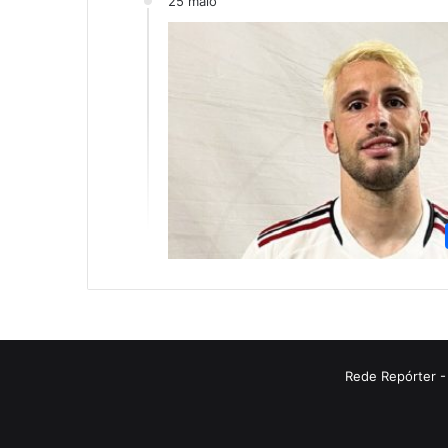
25 maio
Rede Repórter -