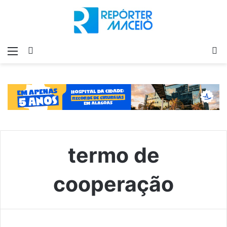
Menu
Switch
P
skin
p
termo de
cooperação