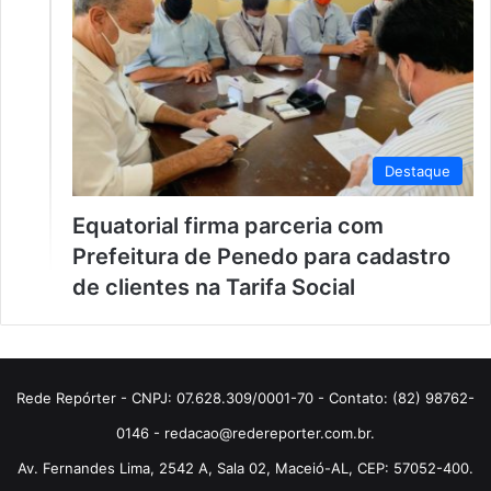
Destaque
Equatorial firma parceria com
Prefeitura de Penedo para cadastro
de clientes na Tarifa Social
Rede Repórter - CNPJ: 07.628.309/0001-70 - Contato: (82) 98762-
0146 - redacao@redereporter.com.br.
Av. Fernandes Lima, 2542 A, Sala 02, Maceió-AL, CEP: 57052-400.