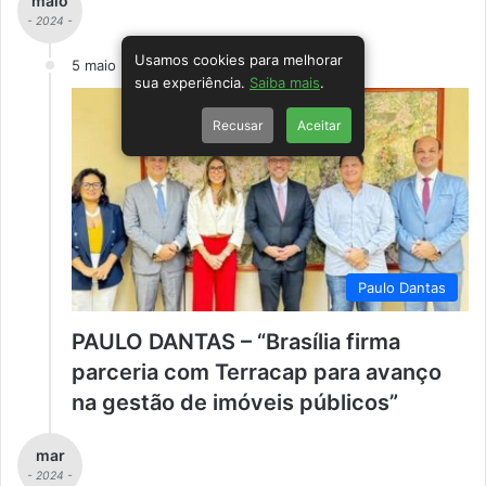
maio
- 2024 -
Usamos cookies para melhorar
5 maio
sua experiência.
Saiba mais
.
Recusar
Aceitar
Paulo Dantas
PAULO DANTAS – “Brasília firma
parceria com Terracap para avanço
na gestão de imóveis públicos”
mar
- 2024 -