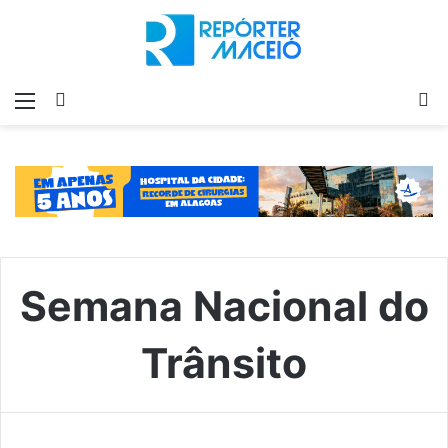
Menu
Switch
P
skin
p
Semana Nacional do
Trânsito