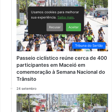
Usamos cookies para melhorar
sua experiência.
Saiba mais
.
Recusar
Aceitar
Tribuna do Sertão
Passeio ciclístico reúne cerca de 400
participantes em Maceió em
comemoração à Semana Nacional do
Trânsito
24 setembro