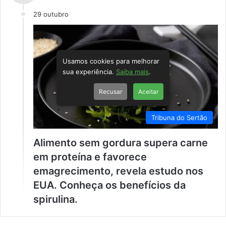
29 outubro
Usamos cookies para melhorar
sua experiência.
Saiba mais
.
Recusar
Aceitar
Tribuna do Sertão
Alimento sem gordura supera carne
em proteína e favorece
emagrecimento, revela estudo nos
EUA. Conheça os benefícios da
spirulina.