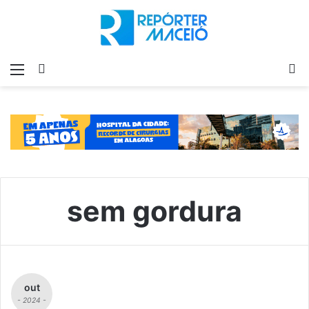
Menu
Switch
P
skin
p
sem gordura
out
- 2024 -