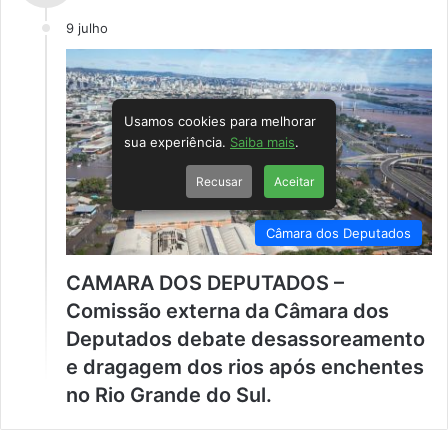
9 julho
Usamos cookies para melhorar
sua experiência.
Saiba mais
.
Recusar
Aceitar
Câmara dos Deputados
CAMARA DOS DEPUTADOS –
Comissão externa da Câmara dos
Deputados debate desassoreamento
e dragagem dos rios após enchentes
no Rio Grande do Sul.