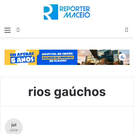
Menu
Switch
P
skin
p
rios gaúchos
jul
- 2024 -