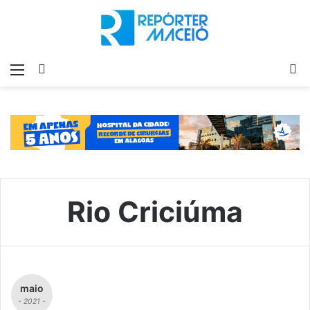
Menu
Switch
P
skin
p
Rio Criciúma
maio
- 2021 -