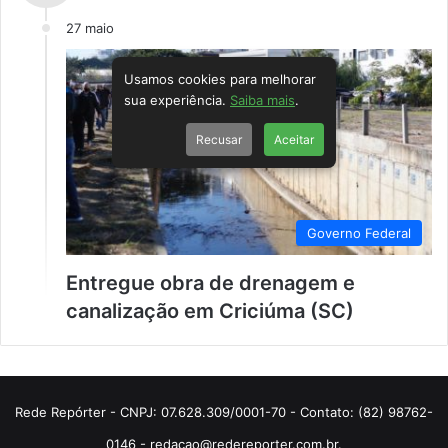
27 maio
Usamos cookies para melhorar
sua experiência.
Saiba mais
.
Recusar
Aceitar
Governo Federal
Entregue obra de drenagem e
canalização em Criciúma (SC)
Rede Repórter - CNPJ: 07.628.309/0001-70 - Contato: (82) 98762-
0146 - redacao@redereporter.com.br.