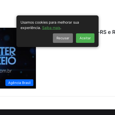
Usamos cookies para melhorar sua
experiência.
Saiba mais
.
Após empates, Caxias-RS e R
Recusar
Aceitar
Série D
Agência Brasil