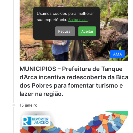
Usamos cookies para melhorar
sua experiência.
Saiba mais
.
Recusar
Aceitar
AMA
MUNICIPIOS – Prefeitura de Tanque
d’Arca incentiva redescoberta da Bica
dos Pobres para fomentar turismo e
lazer na região.
15 janeiro