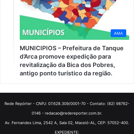
AMA
MUNICIPIOS – Prefeitura de Tanque
d’Arca promove expedição para
revitalização da Bica dos Pobres,
antigo ponto turístico da região.
Rede Repórter - CNPJ: 07.628.309/0001-70 - Contato: (82) 98762-
0146 - redacao@redereporter.com.br.
Av. Fernandes Lima, 2542 A, Sala 02, Maceió-AL, CEP: 57052-400.
EXPEDIENTE: