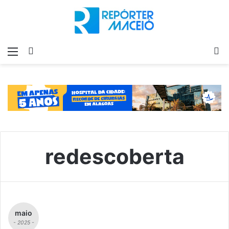
Menu
Switch
P
skin
p
redescoberta
maio
- 2025 -