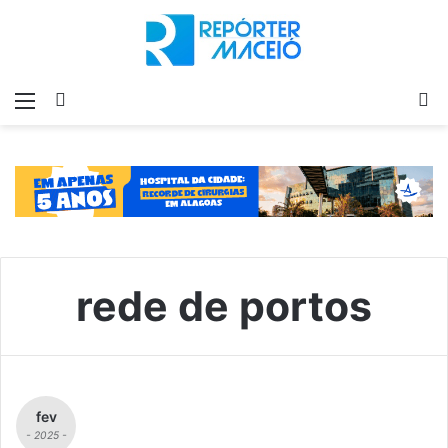
Menu
Switch
P
skin
p
rede de portos
fev
- 2025 -