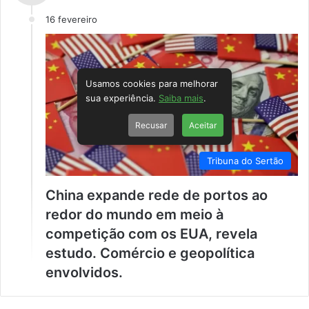
16 fevereiro
Usamos cookies para melhorar
sua experiência.
Saiba mais
.
Recusar
Aceitar
Tribuna do Sertão
China expande rede de portos ao
redor do mundo em meio à
competição com os EUA, revela
estudo. Comércio e geopolítica
envolvidos.