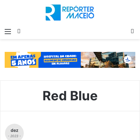
Menu
Switch
P
skin
p
Red Blue
dez
- 2023 -