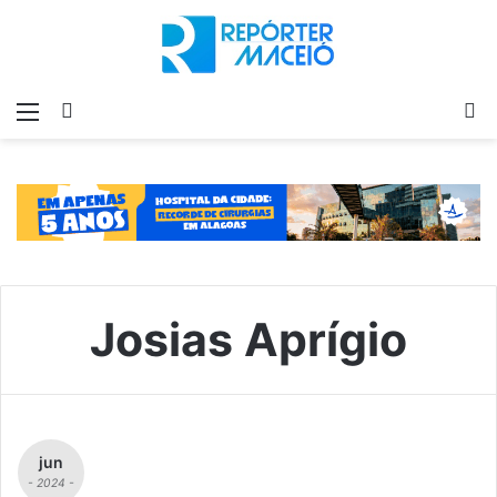
Menu
Switch
P
skin
p
Josias Aprígio
jun
- 2024 -