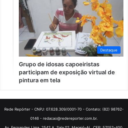
Destaque
Grupo de idosas capoeiristas
participam de exposição virtual de
pintura em tela
Rede Repórter - CNPJ: 07.628.309/0001-70 - Contato: (82) 98762-
0146 - redacao@redereporter.com.br.
Av. Fernandes Lima, 2542 A, Sala 02, Maceió-AL, CEP: 57052-400.