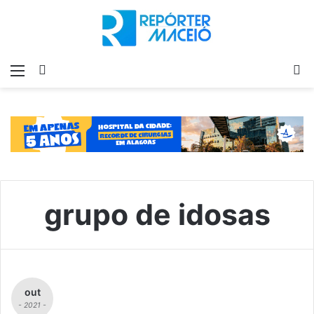
Menu
Switch
P
skin
p
grupo de idosas
out
- 2021 -