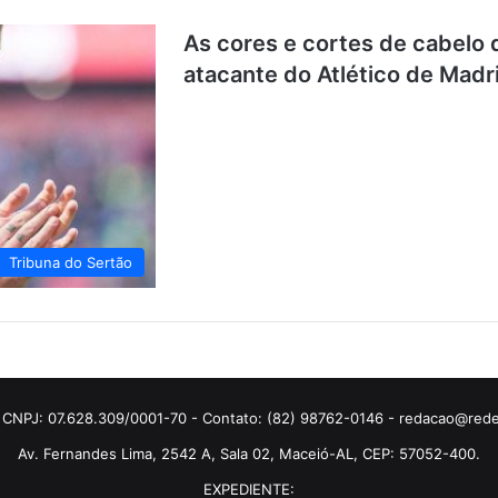
As cores e cortes de cabelo 
atacante do Atlético de Madr
Tribuna do Sertão
 CNPJ: 07.628.309/0001-70 - Contato: (82) 98762-0146 - redacao@rede
Av. Fernandes Lima, 2542 A, Sala 02, Maceió-AL, CEP: 57052-400.
EXPEDIENTE: