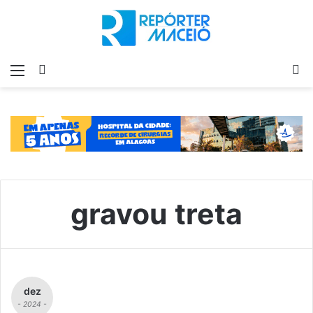
Menu
Switch
P
skin
p
gravou treta
dez
- 2024 -