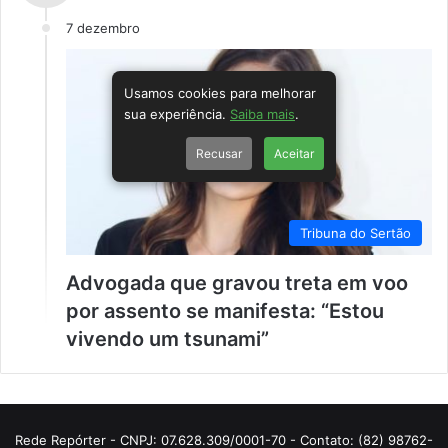
7 dezembro
Usamos cookies para melhorar
sua experiência.
Saiba mais
.
Recusar
Aceitar
Tribuna do Sertão
Advogada que gravou treta em voo
por assento se manifesta: “Estou
vivendo um tsunami”
Rede Repórter - CNPJ: 07.628.309/0001-70 - Contato: (82) 98762-