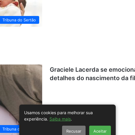
Tribuna do Sertão
Graciele Lacerda se emocion
detalhes do nascimento da fi
Usamos cookies para melhorar sua
experiência.
Saiba mais
.
Tribuna do Sertão
Recusar
Aceitar