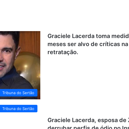
Graciele Lacerda toma medidas
meses ser alvo de críticas na 
retratação.
Tribuna do Sertão
Tribuna do Sertão
Graciele Lacerda, esposa de
derrubar perfis de ódio no In