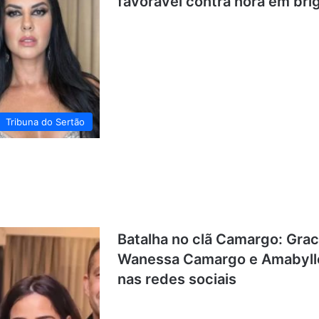
favorável contra nora em brig
Tribuna do Sertão
Batalha no clã Camargo: Grac
Wanessa Camargo e Amabylle E
nas redes sociais