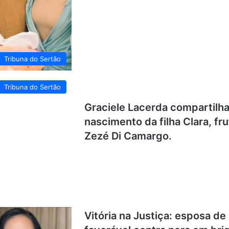
Tribuna do Sertão
Tribuna do Sertão
Graciele Lacerda compartil
nascimento da filha Clara, f
Zezé Di Camargo.
Vitória na Justiça: esposa d