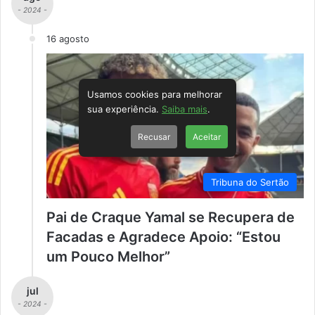
- 2024 -
16 agosto
Usamos cookies para melhorar
sua experiência.
Saiba mais
.
Recusar
Aceitar
Tribuna do Sertão
Pai de Craque Yamal se Recupera de
Facadas e Agradece Apoio: “Estou
um Pouco Melhor”
jul
- 2024 -