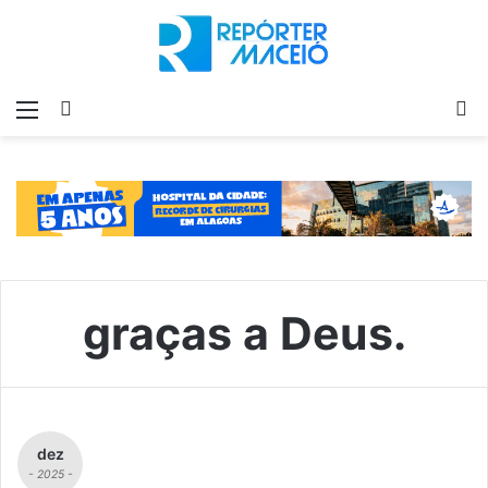
Menu
Switch
P
skin
p
graças a Deus.
dez
- 2025 -