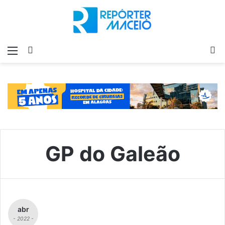
Menu
Switch
P
skin
p
GP do Galeão
abr
- 2022 -