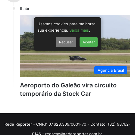
9 abril
Usamos cookies para melhorar
sua experiência.
Saiba mais
.
Recusar
Aceitar
Agência Brasil
Aeroporto do Galeão vira circuito
temporário da Stock Car
Rede Repórter - CNPJ: 07.628.309/0001-70 - Contato: (82) 98762-
0146 - redacao@redereporter.com.br.