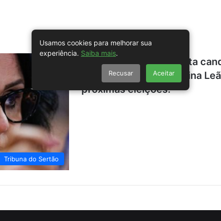
Usamos cookies para melhorar sua
experiência.
Saiba mais
.
Damares Alves descarta cand
Recusar
Aceitar
demonstra apoio a Celina Leã
próximas eleições.
Tribuna do Sertão