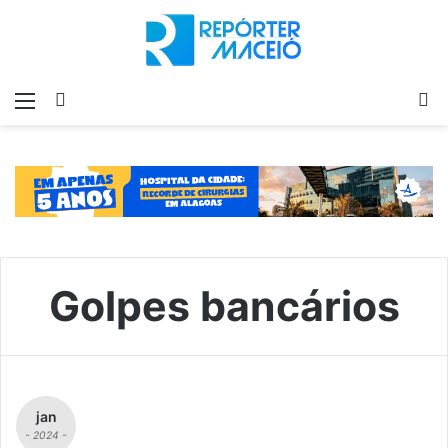
Menu
Switch
P
skin
p
Golpes bancários
jan
- 2024 -