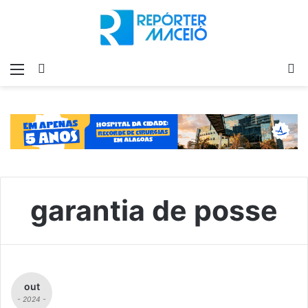
Menu
Switch
P
skin
p
garantia de posse
out
- 2024 -