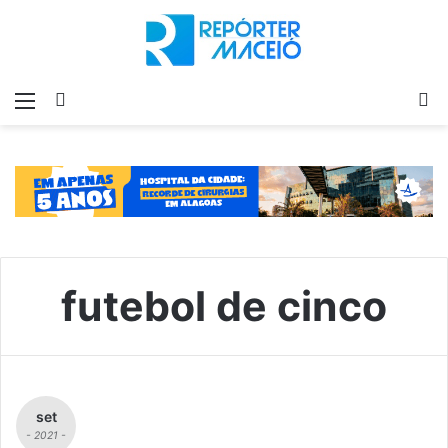
Menu
Switch
P
skin
p
futebol de cinco
set
- 2021 -