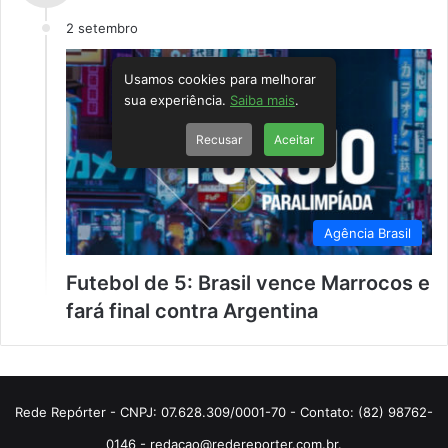
2 setembro
Usamos cookies para melhorar
sua experiência.
Saiba mais
.
Recusar
Aceitar
Agência Brasil
Futebol de 5: Brasil vence Marrocos e
fará final contra Argentina
Rede Repórter - CNPJ: 07.628.309/0001-70 - Contato: (82) 98762-
0146 - redacao@redereporter.com.br.