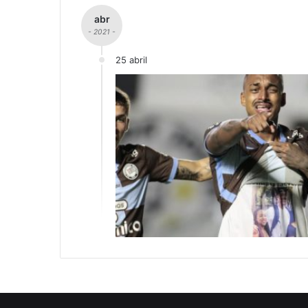
abr
- 2021 -
25 abril