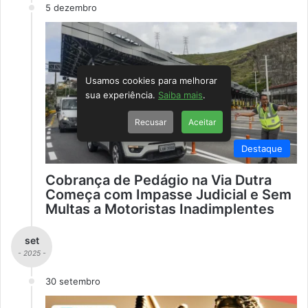
5 dezembro
Usamos cookies para melhorar
sua experiência.
Saiba mais
.
Recusar
Aceitar
Destaque
Cobrança de Pedágio na Via Dutra
Começa com Impasse Judicial e Sem
Multas a Motoristas Inadimplentes
set
- 2025 -
30 setembro