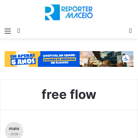
Menu
Switch
P
skin
p
free flow
maio
- 2026 -