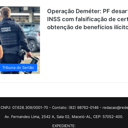
Operação Deméter: PF desar
INSS com falsificação de ce
obtenção de benefícios ilícit
Tribuna do Sertão
 CNPJ: 07.628.309/0001-70 - Contato: (82) 98762-0146 - redacao@rede
Av. Fernandes Lima, 2542 A, Sala 02, Maceió-AL, CEP: 57052-400.
EXPEDIENTE: