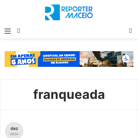
Menu
Switch
P
skin
p
franqueada
dez
- 2024 -