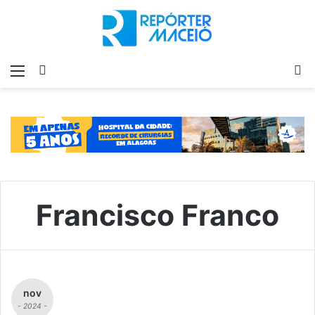
Menu
Switch
P
skin
p
Francisco Franco
nov
- 2024 -