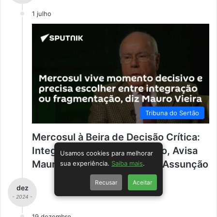
1 julho
Tribuna do Sertão
Mercosul à Beira de Decisão Crítica:
Integração ou Fragmentação, Avisa
Usamos cookies para melhorar
Mauro Vieira em Cúpula em Assunção
sua experiência.
Saiba mais
.
Recusar
Aceitar
dez
- 2024 -
19 dezembro