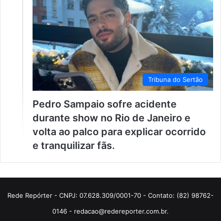
Tribuna do Sertão
Pedro Sampaio sofre acidente
durante show no Rio de Janeiro e
volta ao palco para explicar ocorrido
e tranquilizar fãs.
Rede Repórter - CNPJ: 07.628.309/0001-70 - Contato: (82) 98762-
0146 - redacao@redereporter.com.br.