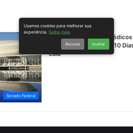
Usamos cookies para melhorar sua
experiência.
Saiba mais
.
SENADO FEDERAL – Médicos R
Recusar
Aceitar
Férias em Períodos de 10 Di
Lula
Senado Federal