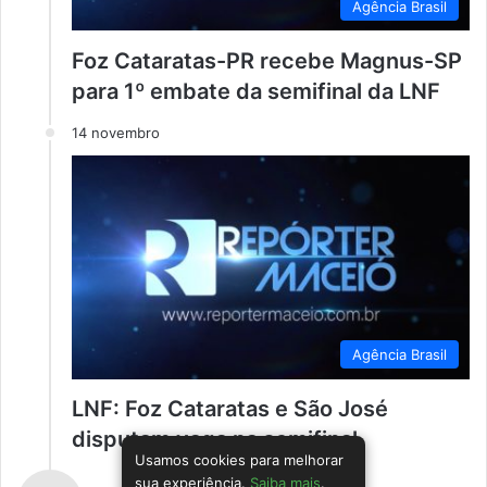
Agência Brasil
Foz Cataratas-PR recebe Magnus-SP
para 1º embate da semifinal da LNF
14 novembro
Agência Brasil
LNF: Foz Cataratas e São José
disputam vaga na semifinal
Usamos cookies para melhorar
sua experiência.
Saiba mais
.