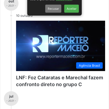
out
- 2021 -
Recusar
Aceitar
10 outubro
Agência Brasil
LNF: Foz Cataratas e Marechal fazem
confronto direto no grupo C
jul
- 2021 -