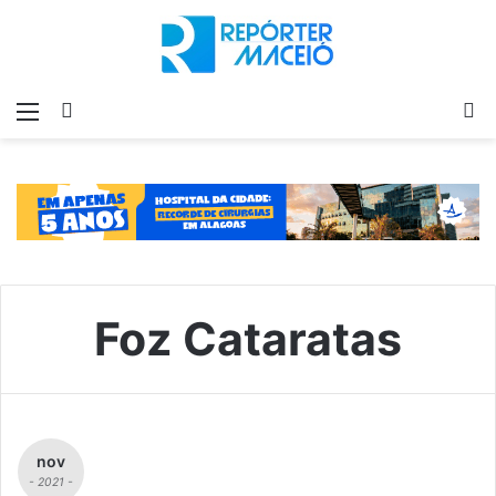
Menu
Switch
P
skin
p
Foz Cataratas
nov
- 2021 -