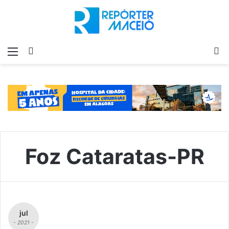
Menu
Switch
P
skin
p
Foz Cataratas-PR
jul
- 2021 -