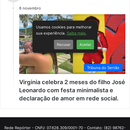
8 novembro
Usamos cookies para melhorar
sua experiência.
Saiba mais
.
Recusar
Aceitar
Tribuna do Sertão
Virginia celebra 2 meses do filho José
Leonardo com festa minimalista e
declaração de amor em rede social.
Rede Repórter - CNPJ: 07.628.309/0001-70 - Contato: (82) 98762-