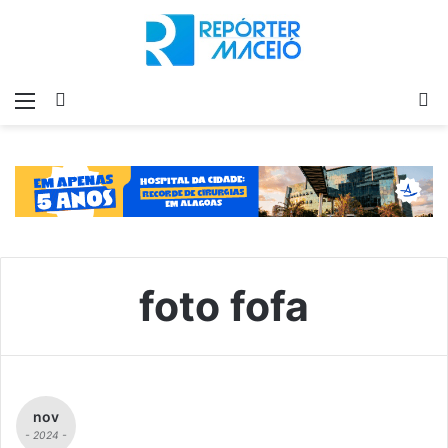
Menu
Switch
P
skin
p
foto fofa
nov
- 2024 -