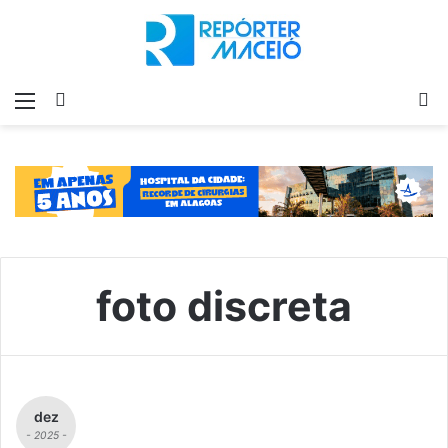
Menu
Switch
P
skin
p
foto discreta
dez
- 2025 -