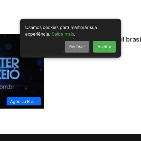
Usamos cookies para melhorar sua
experiência.
Saiba mais
.
Bélgica devolverá fóssil bras
Recusar
Aceitar
Agência Brasil