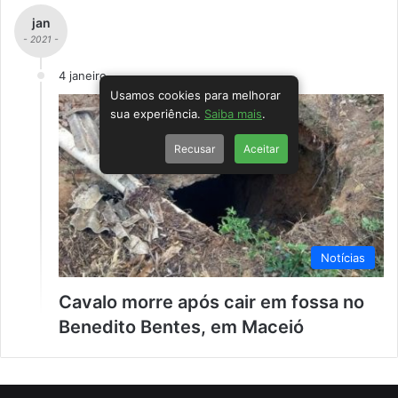
jan
- 2021 -
4 janeiro
Usamos cookies para melhorar
sua experiência.
Saiba mais
.
Recusar
Aceitar
Notícias
Cavalo morre após cair em fossa no
Benedito Bentes, em Maceió