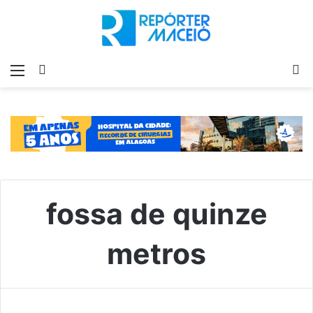
Menu
Switch
P
skin
p
fossa de quinze
metros