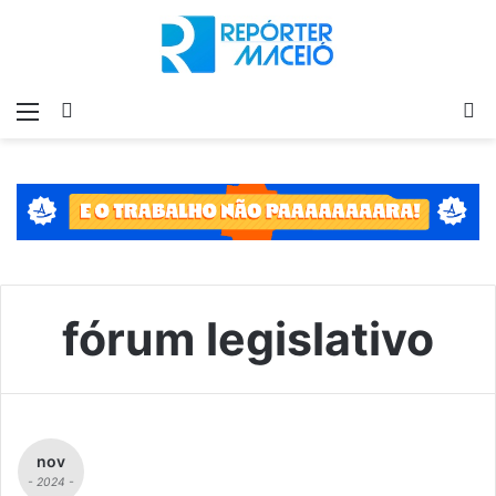
Menu
Switch
P
skin
p
fórum legislativo
nov
- 2024 -