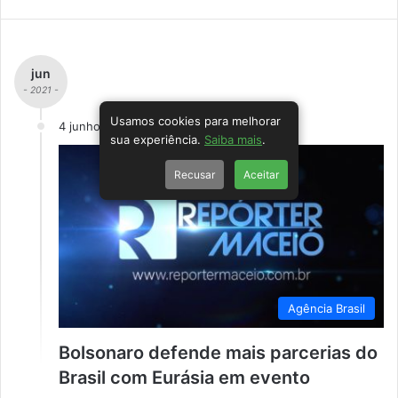
jun
- 2021 -
Usamos cookies para melhorar
4 junho
sua experiência.
Saiba mais
.
Recusar
Aceitar
Agência Brasil
Bolsonaro defende mais parcerias do
Brasil com Eurásia em evento