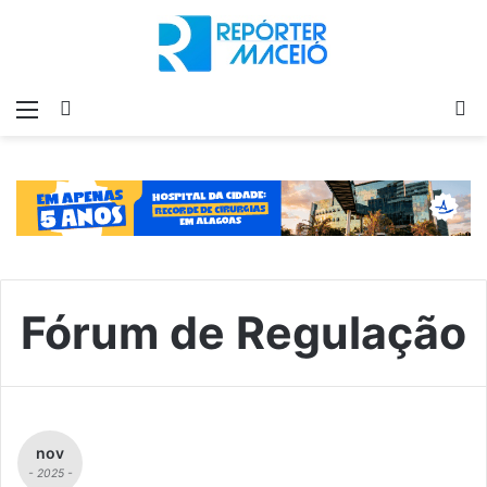
Menu
Switch
P
skin
p
Fórum de Regulação
nov
- 2025 -