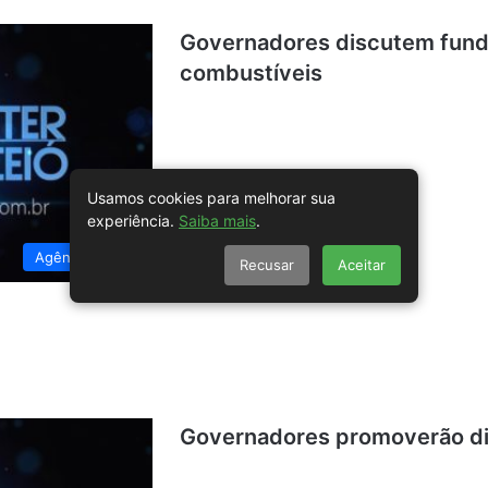
Governadores discutem fundo
combustíveis
Usamos cookies para melhorar sua
experiência.
Saiba mais
.
Agência Brasil
Recusar
Aceitar
Governadores promoverão diá