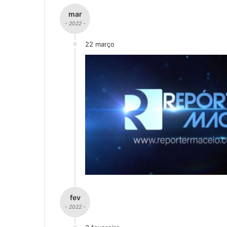
mar
- 2022 -
22 março
fev
- 2022 -