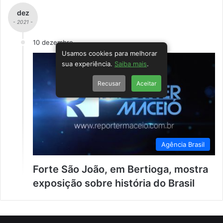
dez
- 2021 -
10 dezembro
Usamos cookies para melhorar
sua experiência.
Saiba mais
.
Recusar
Aceitar
Agência Brasil
Forte São João, em Bertioga, mostra
exposição sobre história do Brasil