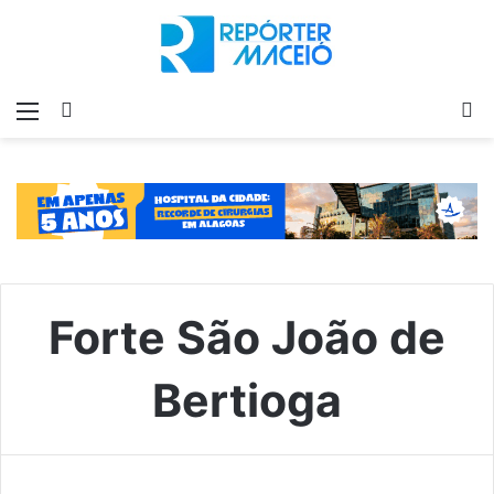
Menu
Switch
P
skin
p
Forte São João de
Bertioga