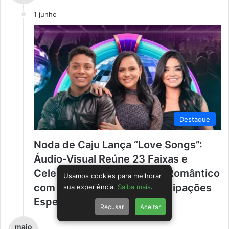
1 junho
Destaque
Noda de Caju Lança “Love Songs”:
Áudio-Visual Reúne 23 Faixas e
Celebra o Legado do Forró Romântico
Usamos cookies para melhorar
com Novas Versões e Participações
sua experiência.
Saiba mais
.
Especiais.
Recusar
Aceitar
maio