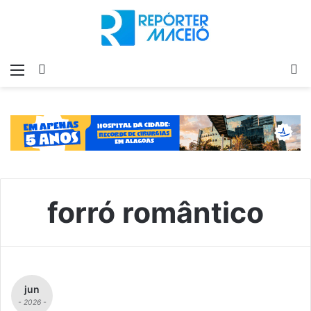
Menu
Switch
P
skin
p
forró romântico
jun
- 2026 -