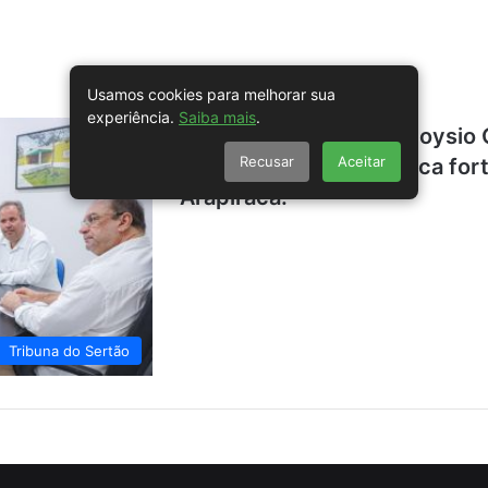
Usamos cookies para melhorar sua
experiência.
Saiba mais
.
Visita do juiz federal Aloysio
Recusar
Aceitar
Luciano Barbosa destaca for
Arapiraca.
Tribuna do Sertão