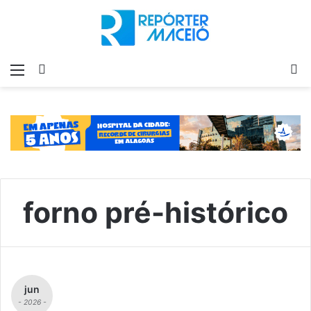
Menu
Switch
P
skin
p
forno pré-histórico
jun
- 2026 -